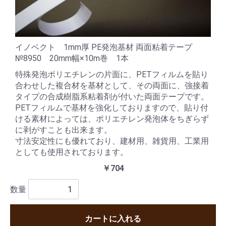
イノベクト 1mm厚 PE発泡基材 両面粘着テープ
№8950 20mm幅×10m巻 1本
特殊発泡ポリエチレンの片面に、PETフィルムを貼り
合わせした複合材を基材として、その両面に、強接着
タイプの合成樹脂系粘着剤が付いた両面テープです。
PETフィルムで基材を強化しておりますので、貼り付
ける素材によっては、ポリエチレン発泡体をちぎらず
に剥がすことも出来ます。
寸法安定性にも優れており、建材用、雑貨用、工業用
としても使用されております。
￥704
数量
カートに入れる