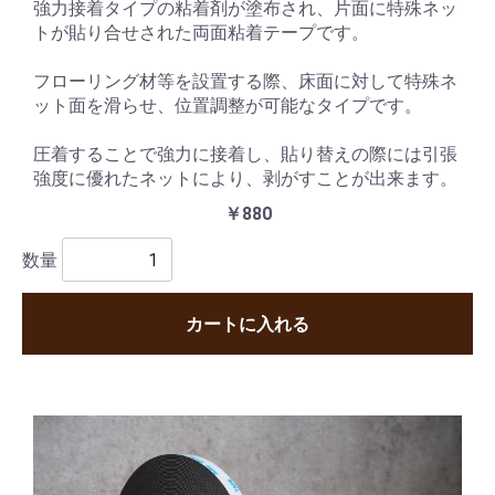
強力接着タイプの粘着剤が塗布され、片面に特殊ネッ
トが貼り合せされた両面粘着テープです。
フローリング材等を設置する際、床面に対して特殊ネ
ット面を滑らせ、位置調整が可能なタイプです。
圧着することで強力に接着し、貼り替えの際には引張
強度に優れたネットにより、剥がすことが出来ます。
￥880
数量
カートに入れる