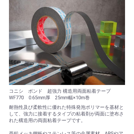
コニシ ボンド 超強力 構造用両面粘着テープ
WF770 0.65mm厚 25mm幅×10m巻
耐熱性及び柔軟性に優れた特殊発泡ポリマーを基材と
して、強力に接着するタイプの粘着剤が両面に塗布さ
れた構造用の両面粘着テープです。
亜鉛メッキ鋼板やステンレス等の金属素材、ABSやア