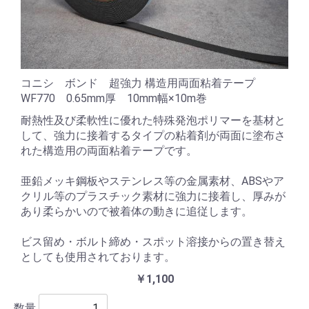
コニシ ボンド 超強力 構造用両面粘着テープ
WF770 0.65mm厚 10mm幅×10m巻
耐熱性及び柔軟性に優れた特殊発泡ポリマーを基材と
して、強力に接着するタイプの粘着剤が両面に塗布さ
れた構造用の両面粘着テープです。
亜鉛メッキ鋼板やステンレス等の金属素材、ABSやア
クリル等のプラスチック素材に強力に接着し、厚みが
あり柔らかいので被着体の動きに追従します。
ビス留め・ボルト締め・スポット溶接からの置き替え
としても使用されております。
￥1,100
数量