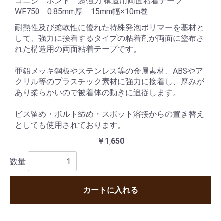
コニシ ボンド 超強力 構造用両面粘着テープ
WF750 0.85mm厚 15mm幅×10m巻
耐熱性及び柔軟性に優れた特殊発泡ポリマーを基材と
して、強力に接着するタイプの粘着剤が両面に塗布さ
れた構造用の両面粘着テープです。
亜鉛メッキ鋼板やステンレス等の金属素材、ABSやア
クリル等のプラスチック素材に強力に接着し、厚みが
あり柔らかいので被着体の動きに追従します。
ビス留め・ボルト締め・スポット溶接からの置き替え
としても使用されております。
￥1,650
数量
カートに入れる