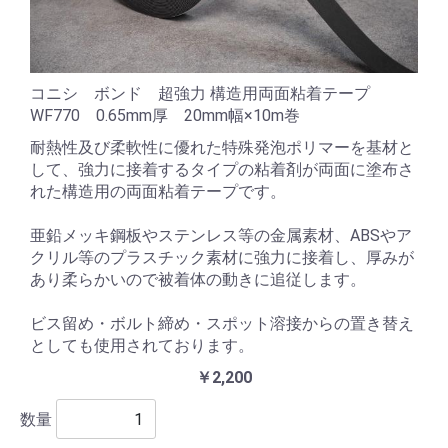
コニシ ボンド 超強力 構造用両面粘着テープ
WF770 0.65mm厚 20mm幅×10m巻
耐熱性及び柔軟性に優れた特殊発泡ポリマーを基材と
して、強力に接着するタイプの粘着剤が両面に塗布さ
れた構造用の両面粘着テープです。
亜鉛メッキ鋼板やステンレス等の金属素材、ABSやア
クリル等のプラスチック素材に強力に接着し、厚みが
あり柔らかいので被着体の動きに追従します。
ビス留め・ボルト締め・スポット溶接からの置き替え
としても使用されております。
￥2,200
数量