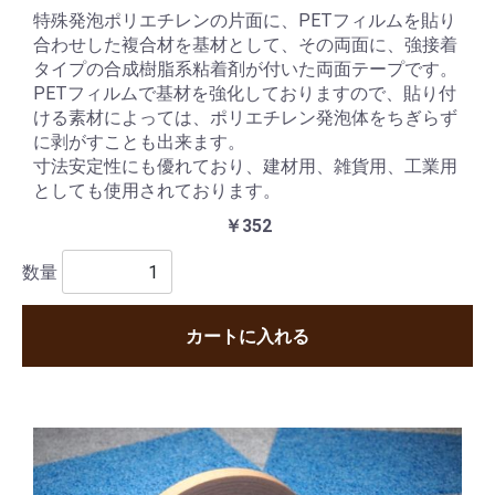
特殊発泡ポリエチレンの片面に、PETフィルムを貼り
合わせした複合材を基材として、その両面に、強接着
タイプの合成樹脂系粘着剤が付いた両面テープです。
PETフィルムで基材を強化しておりますので、貼り付
ける素材によっては、ポリエチレン発泡体をちぎらず
に剥がすことも出来ます。
寸法安定性にも優れており、建材用、雑貨用、工業用
としても使用されております。
￥352
数量
カートに入れる