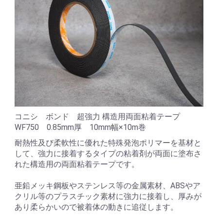
コニシ ボンド 超強力 構造用両面粘着テープ
WF750 0.85mm厚 10mm幅×10m巻
耐熱性及び柔軟性に優れた特殊発泡ポリマーを基材と
して、強力に接着するタイプの粘着剤が両面に塗布さ
れた構造用の両面粘着テープです。
亜鉛メッキ鋼板やステンレス等の金属素材、ABSやア
クリル等のプラスチック素材に強力に接着し、厚みが
あり柔らかいので被着体の動きに追従します。