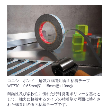
コニシ ボンド 超強力 構造用両面粘着テープ
WF770 0.65mm厚 15mm幅×10m巻
耐熱性及び柔軟性に優れた特殊発泡ポリマーを基材と
して、強力に接着するタイプの粘着剤が両面に塗布さ
れた構造用の両面粘着テープです。