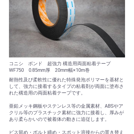
コニシ ボンド 超強力 構造用両面粘着テープ
WF750 0.85mm厚 20mm幅×10m巻
耐熱性及び柔軟性に優れた特殊発泡ポリマーを基材と
して、強力に接着するタイプの粘着剤が両面に塗布さ
れた構造用の両面粘着テープです。
亜鉛メッキ鋼板やステンレス等の金属素材、ABSやア
クリル等のプラスチック素材に強力に接着し、厚みが
あり柔らかいので被着体の動きに追従します。
ビス留め・ボルト締め・スポット溶接からの置き替え