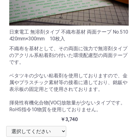
日東電工 無溶剤タイプ 不織布基材 両面テープ No.510
420mm×300mm 10枚入
不織布を基材として、その両面に強力で無溶剤タイプ
のアクリル系粘着剤の付いた環境配慮型の両面テープ
です。
ベタツキの少ない粘着剤を使用しておりますので、金
属やプラスチック素材等の接着に適しており、銘鈑や
表示板の固定用とて使用されております。
揮発性有機化合物(VOC)放散量が少ないタイプです。
RoHS指令10物質を使用しておりません。
￥3,740