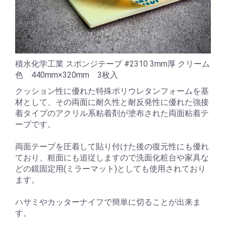
積水化学工業 スポンジテープ #2310 3mm厚 クリーム
色 440mm×320mm 3枚入
クッション性に優れた特殊ポリウレタンフォームを基
材として、その両面に耐久性と耐反発性に優れた強接
着タイプのアクリル系粘着剤が塗布された両面粘着テ
ープです。
両面テープを圧着して貼り付けた後の復元性にも優れ
ており、粗面にも追従しますので洗面化粧台や家具な
どの鏡固定用(ミラーマット)としても使用されており
ます。
ハサミやカッターナイフで簡単に切ることが出来ま
す。